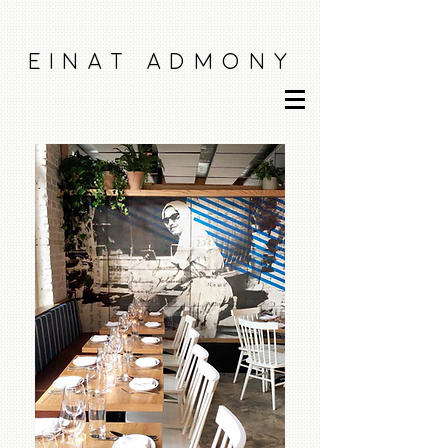
E I N A T A D M O N Y